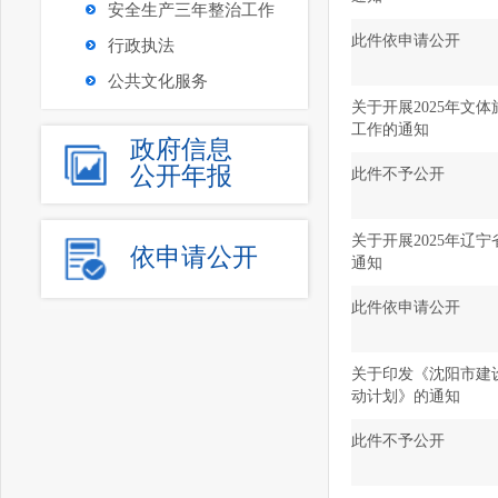
安全生产三年整治工作
此件依申请公开
行政执法
公共文化服务
关于开展2025年文
工作的通知
政府信息
公开年报
此件不予公开
关于开展2025年辽
依申请公开
通知
此件依申请公开
关于印发《沈阳市建设
动计划》的通知
此件不予公开