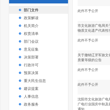
部门文件
此件不予公开
政策解读
机关简介
市文化旅游广电局关
物质文化遗产代表性
权责清单
此件不予公开
部门会议
意见征集
关于撤销辽牙军旅文
决策部署
质量等级的公告
行政许可
此件不予公开
预算决算
重大民生信息
此件不予公开
建议提案
人事信息
沈阳市文化旅游广电
政务服务
广电行业国庆中秋及
通知