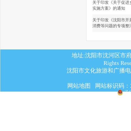
关于印发《关于促进
实施方案》的通知
关于印发《沈阳市开
消费等问题的专项整
地址:沈阳市沈河区市府大路363
Rights Res
沈阳市文化旅游和广播电
网站地图
网站标识码：210
辽公
技术支持单位：沈阳市大