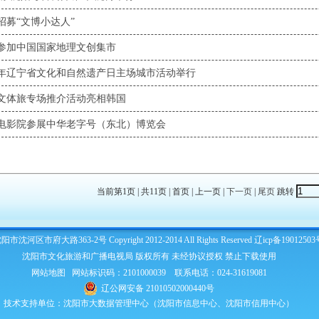
招募“文博小达人”
参加中国国家地理文创集市
25年辽宁省文化和自然遗产日主场城市活动举行
文体旅专场推介活动亮相韩国
电影院参展中华老字号（东北）博览会
当前第1页 | 共11页 | 首页 | 上一页 |
下一页
|
尾页
跳转
市沈河区市府大路363-2号 Copyright 2012-2014 All Rights Reserved
辽icp备19012503
沈阳市文化旅游和广播电视局 版权所有 未经协议授权 禁止下载使用
网站地图
网站标识码：2101000039 联系电话：024-31619081
辽公网安备 21010502000440号
技术支持单位：沈阳市大数据管理中心（沈阳市信息中心、沈阳市信用中心）