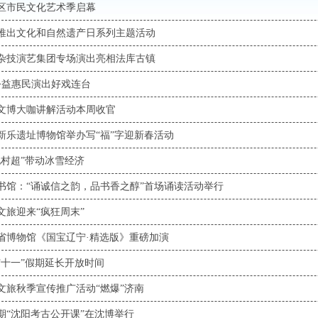
区市民文化艺术季启幕
推出文化和自然遗产日系列主题活动
杂技演艺集团专场演出亮相法库古镇
公益惠民演出好戏连台
文博大咖讲解活动本周收官
新乐遗址博物馆举办写“福”字迎新春活动
地村超”带动冰雪经济
书馆：“诵诚信之韵，品书香之醇”首场诵读活动举行
文旅迎来“疯狂周末”
省博物馆《国宝辽宁·精选版》重磅加演
“十一”假期延长开放时间
文旅秋季宣传推广活动“燃爆”济南
期“沈阳考古公开课”在沈博举行