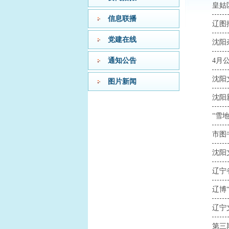
皇姑
信息联播
辽图
党建在线
沈阳
通知公告
4月
沈阳
图片新闻
沈阳
“雪
市图
沈阳
辽宁
辽博
辽宁
第三