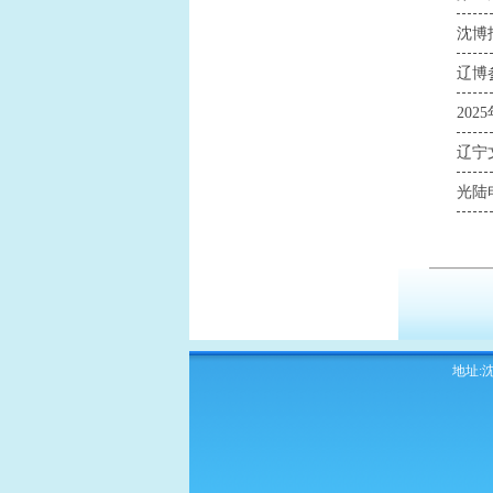
沈博
辽博
20
辽宁
光陆
地址:沈阳