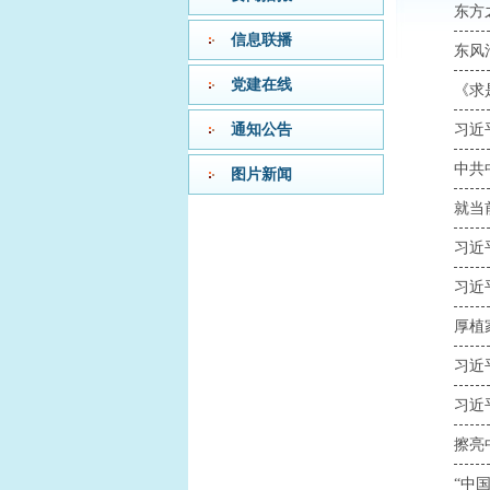
东方
信息联播
东风
党建在线
《求
通知公告
图片新闻
就当
习近
习近
习近
习近
擦亮