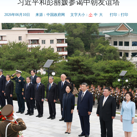
习近平和彭丽媛参谒中朝友谊塔
2026年06月10日
来源：中国政府网
文字大小：
小
中
大
打印：
打印