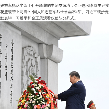
彭丽媛乘车抵达坐落于牡丹峰麓的中朝友谊塔，金正恩和李雪主迎
花篮缎带上写着“中国人民志愿军烈士永垂不朽”。习近平缓步
。默哀毕，习近平和金正恩观看仪仗队分列式。