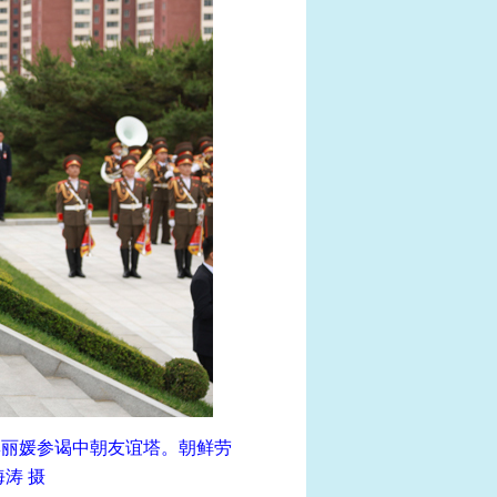
彭丽媛参谒中朝友谊塔。朝鲜劳
涛 摄