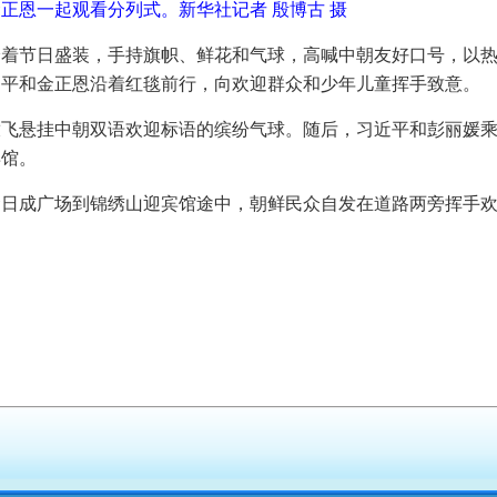
正恩一起观看分列式。新华社记者 殷博古 摄
身着节日盛装，手持旗帜、鲜花和气球，高喊中朝友好口号，以
近平和金正恩沿着红毯前行，向欢迎群众和少年儿童挥手致意。
放飞悬挂中朝双语欢迎标语的缤纷气球。随后，习近平和彭丽媛
宾馆。
金日成广场到锦绣山迎宾馆途中，朝鲜民众自发在道路两旁挥手