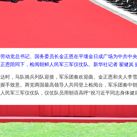
鲜劳动党总书记、国务委员长金正恩在平壤金日成广场为中共中
正恩陪同下，检阅朝鲜人民军三军仪仗队。新华社记者 翟健岚 
抵达时，马队骑兵列队迎接，军乐团奏欢迎曲。金正恩和夫人李
握手致意。两党两国最高领导人共同登上检阅台，军乐团奏中朝
人民军三军仪仗队，仪仗队员用朝语高呼“祝习近平同志身体健