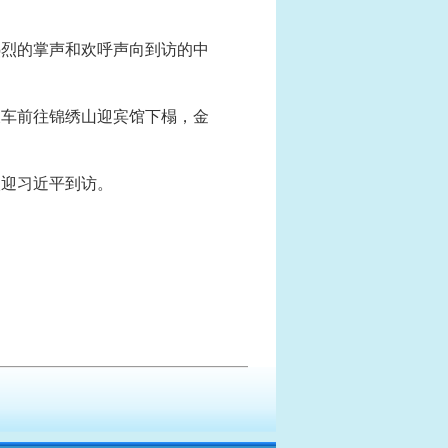
热烈的掌声和欢呼声向到访的中
乘车前往锦绣山迎宾馆下榻，金
欢迎习近平到访。