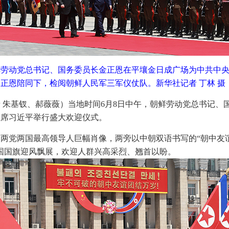
鲜劳动党总书记、国务委员长金正恩在平壤金日成广场为中共中
正恩陪同下，检阅朝鲜人民军三军仪仗队。新华社记者 丁林 摄
者 朱基钗、郝薇薇）当地时间6月8日中午，朝鲜劳动党总书记、
主席习近平举行盛大欢迎仪式。
两党两国最高领导人巨幅肖像，两旁以中朝双语书写的“朝中友谊
国国旗迎风飘展，欢迎人群兴高采烈、翘首以盼。