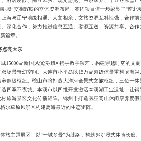
、酒店度假、商业体验、观光游览、温泉康养、十五冬冰雪产业
·海·城”交相辉映的立体资源布局，签约项目进一步彰显了“南北
，上海与辽宁地缘相通、人文相亲，文旅资源互补性强，合作前
流、深化合作，努力推进信息互通、客源互送、资源共享、合作
作新篇章。
将点亮大东
城15000㎡新国风沉浸街区携手数字演艺，构建穿越时空的文商
夜双场景奇幻空间。大连市小平岛以15万㎡超级体量重构滨海娱
康养超级枢纽。鞍山市将打造大洋河全景式文旅枢纽，三位一体
，打造四季不夜城。本溪市以四维开发激活本溪湖工业遗址，让钢
文化村旅游景区文化传播矩阵。锦州市打造医巫闾山休闲康养度
力格尔草原风景区构建离海最近的生态矩阵。
文体旅主题展区，以“一城多景”为脉络，构筑起沉浸式体验长廊