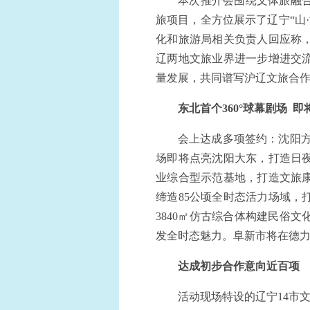
本次推介会围绕文体旅融合
旅项目，全方位展示了辽宁“山
化和旅游局相关负责人回应称
辽两地文旅业界进一步增进交
量发展，共同谱写沪辽文旅合
东北首个360°球幕剧场
即
会上达成多项签约：沈阳方
场即将点亮沈阳大东，打造日
业综合型示范基地，打造文旅
缔造85公顷全时态活力场域
3840㎡仿古综合体构建民俗
发全时态魅力。阜新市将在德
达成初步合作意向近百项
活动现场特设的辽宁14市