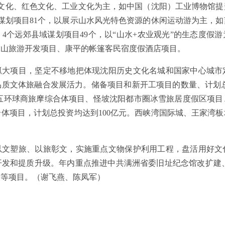
史文化、红色文化、工业文化为主，如中国（沈阳）工业博物馆
谋划项目81个，以展示山水风光特色资源的休闲运动游为主，
4个远郊县域谋划项目49个，以“山水+农业观光”的生态度假
虎山旅游开发项目、康平的帐篷客民宿度假酒店项目。
抓大项目，坚定不移地把体现沈阳历史文化名城和国家中心城市
质文体旅融合发展活力。储备项目和新开工项目的数量、计划总
三五环球商旅摩综合体项目、怪坡沈阳都市圈冰雪旅居度假区项
体项目，计划总投资均达到100亿元。西峡湾国际城、王家湾
以文塑旅、以旅彰文，实施重点文物保护利用工程，盘活用好文
发和提质升级。年内重点推进中共满洲省委旧址纪念馆改扩建、
造等项目。
（谢飞燕、陈凤军）