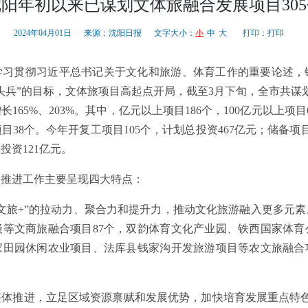
沈阳年初以来已谋划文体旅融合发展项目305
2024年04月01日
来源：沈阳日报
文字大小：
小
中
大
打印：
打印
学习贯彻习近平总书记关于文化和旅游、体育工作的重要论述，
头兵”的目标，文体旅项目高起点开局，截至3月下旬，全市共谋划
长165%、203%。其中，亿元以上项目186个，100亿元以上项目
目38个。今年开复工项目105个，计划总投资467亿元；储备项目
投资121亿元。
目推进工作主要呈现四大特点：
文旅+”的拉动力、聚合力和提升力，推动文化旅游融入更多元
级等文商旅融合项目87个，双韵体育文化产业园、铁西国家体育
家田园休闲农业项目、法库县钱家沟开发旅游项目等农文旅融合
整体推进，立足区域资源禀赋和发展优势，加快培育发展重点特色