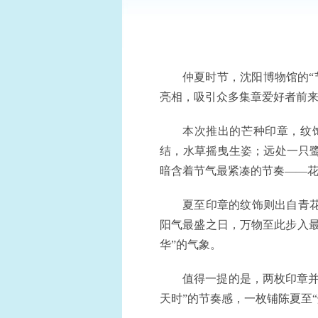
仲夏时节，沈阳博物馆的“
亮相，吸引众多集章爱好者前
本次推出的芒种印章，纹
结，水草摇曳生姿；远处一只
暗含着节气最紧凑的节奏——
夏至印章的纹饰则出自青
阳气最盛之日，万物至此步入
华”的气象。
值得一提的是，两枚印章
天时”的节奏感，一枚铺陈夏至