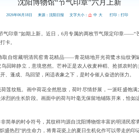
沈阳博物馆“节气印章”六月上新
2026年06月18日
来源：沈阳日报
文字大小：
小
中
大
打印：
打印
节气印章”如期上新。近日，6月专属的两枚节气限定印章——“芒
来打卡。
饰取自馆藏明清民窑青花精品——青花锦地开光荷鹭水仙纹粥
鹭鸟回眸静立，意境悠然。芒种正是农人收麦种稻、抢抓农时的
花开、蓬成、鸟回望，闲适表象之下，是时令催人奋进的张力。
花荷莲纹瓶。画中荷花全然怒放，荷叶尽情舒展，一派旺盛饱满
最浓烈的生长阶段。画面中的荷与叶毫无保留地铺陈开来，恰如这
并非简单的时令符号，其纹样均源自沈阳博物馆丰富的明清民窑青
“炽盛热烈”的生命力，将青花瓷上的夏日生机化作可以带走的印