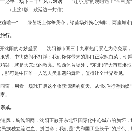
土必争，场下三十年风云对话——“辽小虎”的硬朗遇上“长白虎”
） （上接1版，致延边一封信）
“友谊唯一”——绿茵场上你争我夺，绿茵场外掏心掏肺，两座城
的旅行。
打开沈阳的奇妙盛景——沈阳都市圈三十九家热门景点为你免票
滚烫、中街热闹不打烊；我们馋你带来的那口正宗辣白菜，朝鲜
鸡架，就是大东北的敞亮。铁西体育场外，“东北超”大市集琳
风，那可是中国唯一入选人类非遗的舞蹈，值得让全世界看见。
同窗，用看一场球开启这个收获满满的夏天。从“吃住行游购娱
回家。
的亲戚。
铁追风，航线织网，沈阳正敞开东北亚国际化中心城市的胸怀，
的民族独立流过血、拼过命；我们是“共和国工业长子”的后代，