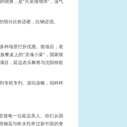
的骁勇，是“火星撞地球”，荡气
市的情分比铁还硬，比钢还强。
，多种场景打折优惠。散场后，老
族餐桌上的“灵魂小菜”，国家级
琅满目，延边农乐舞将与沈阳秧歌
”到专机专列、游玩攻略，咱样样
迎接每一位延边亲人。你们从国
用钢花与铁水托举过新中国的脊