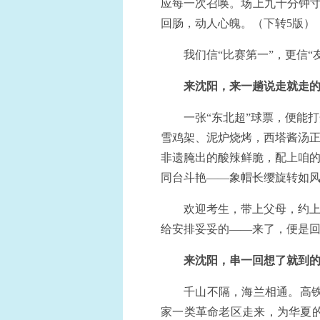
应每一次召唤。场上九十分钟寸
回肠，动人心魄。（下转5版
我们信“比赛第一”，更信
来沈阳，来一趟说走就走
一张“东北超”球票，便能
雪鸡架、泥炉烧烤，西塔酱汤正
非遗腌出的酸辣鲜脆，配上咱的
同台斗艳——象帽长缨旋转如
欢迎考生，带上父母，约上
给安排妥妥的——来了，便是
来沈阳，串一回想了就到
千山不隔，海兰相通。高
家一类革命老区走来，为华夏