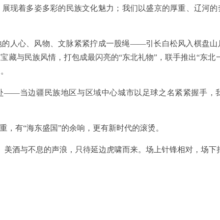
，展现着多姿多彩的民族文化魅力；我们以盛京的厚重、辽河的
地的人心、风物、文脉紧紧拧成一股绳——引长白松风入棋盘山
宝藏与民族风情，打包成最闪亮的“东北礼物”，联手推出“东北
象。
赴——当边疆民族地区与区域中心城市以足球之名紧紧握手，
厚重，有“海东盛国”的余响，更有新时代的滚烫。
花、美酒与不息的声浪，只待延边虎啸而来。场上针锋相对，场下