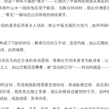
，而是一种有节奏的“展开”——它模仿了中国传统画卷从卷起
将画中山水一段段地呈现于眼前。当舞台转动时，观众仿佛置
，“看见”一幅动态山河画卷的徐徐展开。
一刻的凝滞反而更令人动容，静止中蕴含着巨大张力，如同书画
”也构成了巧妙的对位：舞者往往站立不动，造型内敛，如山石般
流淌，自然铺展。
演员为动态主体的表演逻辑，将舞台空间本身变为叙述者，让空
之上，如山峦般层层叠叠，被“流动的江河”——转动的圆盘—
。
同时运转，而是根据剧情需要交错转动，形成纵横交错、前后高
转区域，视觉焦点随之变换，观众的视线也被悄然引导。这种
长或短，或急或缓，富有诗意。