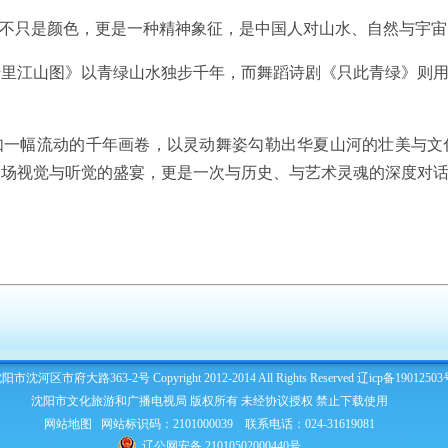
它不只是颜色，更是一种精神象征，是中国人对山水、自然与宇
里江山图》以青绿山水独步千年，而舞蹈诗剧《只此青绿》则用
如一幅流动的千年画卷，以灵动舞姿勾勒出华夏山河的壮美与文
一场视觉与听觉的盛宴，更是一次与历史、与艺术灵魂的深度对
市沈河区市府大路363-2号 Copyright 2012-2014 All Rights Reserved
辽icp备19012503
沈阳市文化旅游和广播电视局 版权所有 未经协议授权 禁止下载使用
网站地图
网站标识码：2101000039 联系电话：024-31619081
辽公网安备 21010502000440号