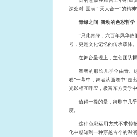
圆的意象在舞台上不断重
深处对“圆满”“天人合一”的精
青绿之间
舞动的色彩哲学
“只此青绿，六百年风华依
号，更是文化记忆的传承载体
在舞台呈现上，主创团队摒
舞者的服饰几乎全由青、
卷”一幕中，舞者从画卷中“走
光影相互呼应，极富东方美学中的
值得一提的是，舞剧中几乎
度。
这种色彩运用方式不求惊
化中感知到一种穿越古今的温