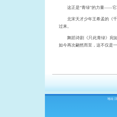
这正是“青绿”的力量——
北宋天才少年王希孟的《千
过来。
舞蹈诗剧《只此青绿》宛
如今再次翩然而至，这不仅是
地址:沈阳