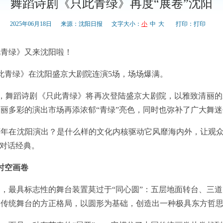
舞蹈诗剧《只此青绿》再度“展卷”沈阳
2025年06月18日
来源：沈阳日报
文字大小：
小
中
大
打印：
打印
此青绿》又来沈阳啦！
只此青绿》在沈阳盛京大剧院连演5场，场场爆满。
22日，舞蹈诗剧《只此青绿》将再次登陆盛京大剧院，以雅致清丽
丽多彩的演出市场再添浓郁“青绿”亮色，同时也弥补了广大舞迷
年在沈阳演出？是什么样的文化内核驱动它风靡海内外，让观众一
，对话经典。
时空画卷
，最具标志性的舞台装置莫过于“同心圆”：五层地面转台、三
传统舞台的方正格局，以圆形为基础，创造出一种极具东方哲思