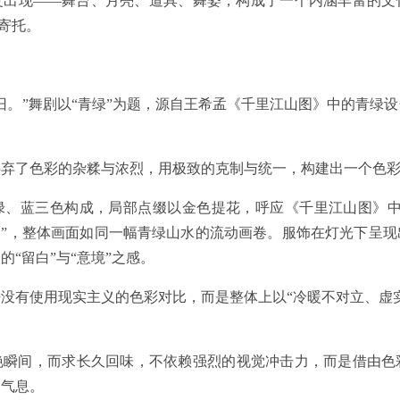
复出现——舞台、月亮、道具、舞姿，构成了一个内涵丰富的文
神寄托。
旧。”舞剧以“青绿”为题，源自王希孟《千里江山图》中的青绿
。
弃了色彩的杂糅与浓烈，用极致的克制与统一，构建出一个色彩
绿、蓝三色构成，局部点缀以金色提花，呼应《千里江山图》中
出”，整体画面如同一幅青绿山水的流动画卷。服饰在灯光下呈
“留白”与“意境”之感。
没有使用现实主义的色彩对比，而是整体上以“冷暖不对立、虚
艳瞬间，而求长久回味，不依赖强烈的视觉冲击力，而是借由色
润气息。