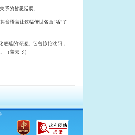
宙关系的哲思延展。
舞台语言让这幅传世名画“活”了
化底蕴的深邃。它曾惊艳沈阳，
话。（
盖云飞
）
号