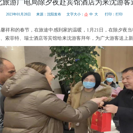
化旅游广电局除夕夜赴宾馆酒店为来沈游客
2023年01月28日
来源：沈阳发布
文字大小：
小
中
大
打印：
打印
馨祥和的春节，在旅途中感到家的温暖，1月21日，在除夕夜
豪、索菲特、瑞士酒店等宾馆给来沈游客拜年，为广大游客送上